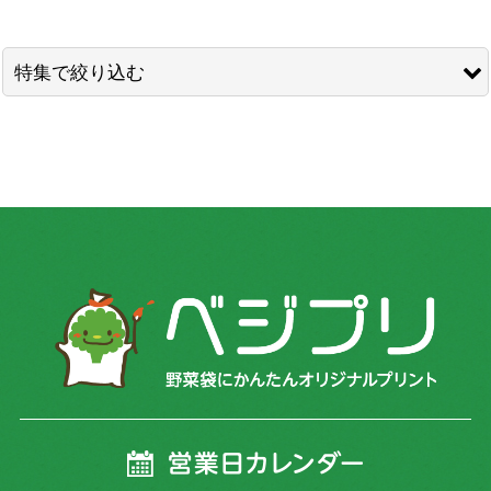
表示数
:
並び順
:
特集で絞り込む
絞り込む
ミニトマト
トマト
きゅうり
いちご
ほうれん草
小松菜
ちんげん菜
ニラ