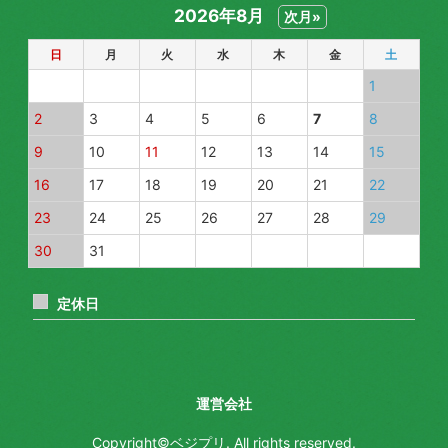
2026年8月
次月»
春菊
日
月
火
水
木
金
土
水菜
1
レタス
2
3
4
5
6
7
8
人参
9
10
11
12
13
14
15
16
17
18
19
20
21
22
大根
23
24
25
26
27
28
29
ごぼう
30
31
ブロッコリー
定休日
アスパラ
白菜
運営会社
セロリ
Copyright©ベジプリ. All rights reserved.
ネギ