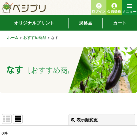
ログイン
会員登録
メニュー
オリジナルプリント
規格品
カート
ホーム
>
おすすめ商品
>
なす
なす
[
おすすめ商品
]
表示順変更
閉じる
0
件