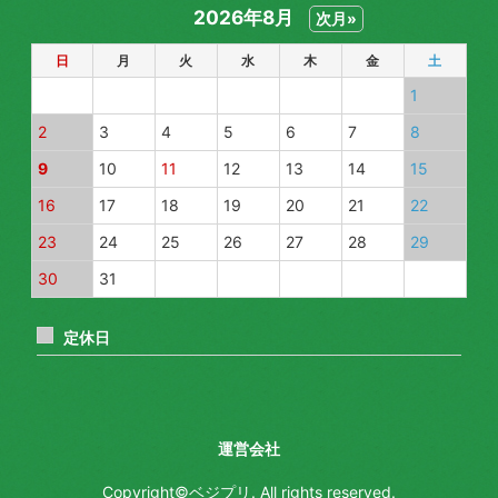
2026年8月
次月»
春菊
日
月
火
水
木
金
土
水菜
1
レタス
2
3
4
5
6
7
8
人参
9
10
11
12
13
14
15
16
17
18
19
20
21
22
大根
23
24
25
26
27
28
29
ごぼう
30
31
ブロッコリー
定休日
アスパラ
白菜
運営会社
セロリ
Copyright©ベジプリ. All rights reserved.
ネギ