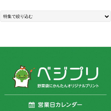
表示数
:
並び順
:
特集で絞り込む
絞り込む
ミニトマト
トマト
きゅうり
いちご
ほうれん草
小松菜
ちんげん菜
ニラ