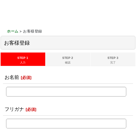
ホーム
>
お客様登録
お客様登録
STEP 1
STEP 2
STEP 3
入力
確認
完了
お名前
[
必須
]
フリガナ
[
必須
]