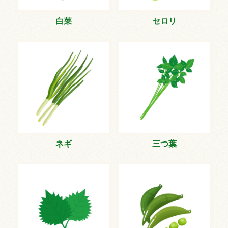
白菜
セロリ
ネギ
三つ葉