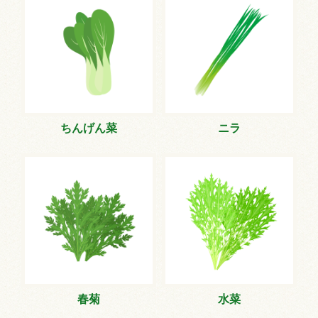
ちんげん菜
ニラ
春菊
水菜