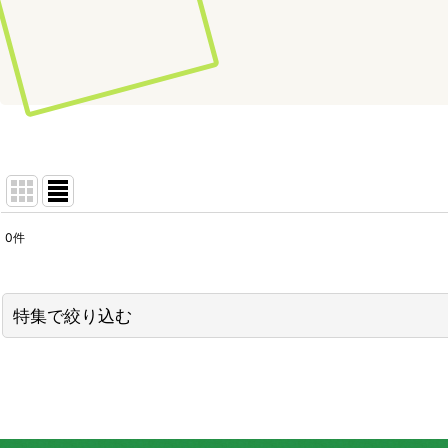
0
件
表示数
:
並び順
:
特集で絞り込む
ミニトマト
トマト