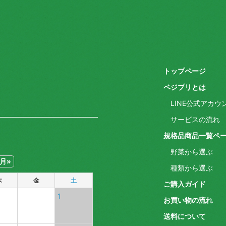
トップページ
ベジプリとは
LINE公式アカ
サービスの流れ
規格品商品一覧ペ
野菜から選ぶ
月»
種類から選ぶ
木
金
土
ご購入ガイド
1
お買い物の流れ
送料について