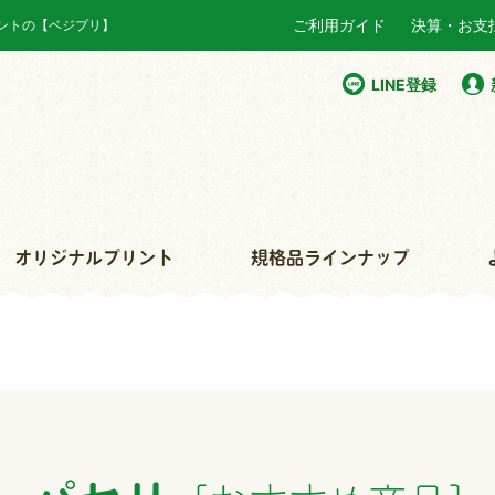
ご利用ガイド
決算・お支
リントの【ベジプリ】
LINE登録
オリジナルプリント
規格品ラインナップ