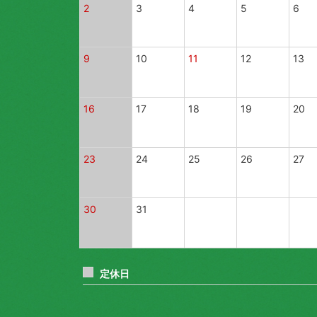
2
3
4
5
6
ごぼう
ブロッコリー
9
10
11
12
13
アスパラ
16
17
18
19
20
白菜
セロリ
23
24
25
26
27
ネギ
三つ葉
30
31
大葉
えだまめ
定休日
いんげん