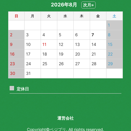
2026年8月
次月»
春菊
日
月
火
水
木
金
土
水菜
1
レタス
2
3
4
5
6
7
8
人参
9
10
11
12
13
14
15
16
17
18
19
20
21
22
大根
23
24
25
26
27
28
29
ごぼう
30
31
ブロッコリー
定休日
アスパラ
白菜
運営会社
セロリ
Copyright©ベジプリ. All rights reserved.
ネギ