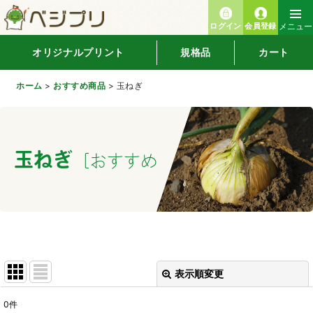
ログイン
会員登録
メニュー
オリジナルプリント
規格品
カート
ホーム
>
おすすめ商品
>
玉ねぎ
玉ねぎ
[
おすすめ商品
]
表示順変更
閉じる
0
件