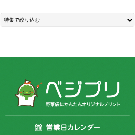
表示数
:
並び順
:
特集で絞り込む
絞り込む
ミニトマト
トマト
きゅうり
いちご
ほうれん草
小松菜
ちんげん菜
ニラ