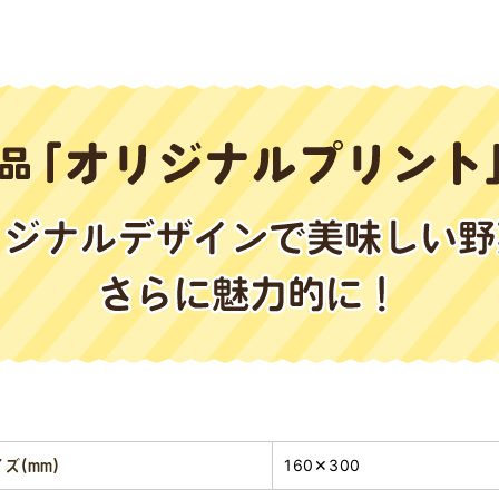
160✕300
ズ(mm)