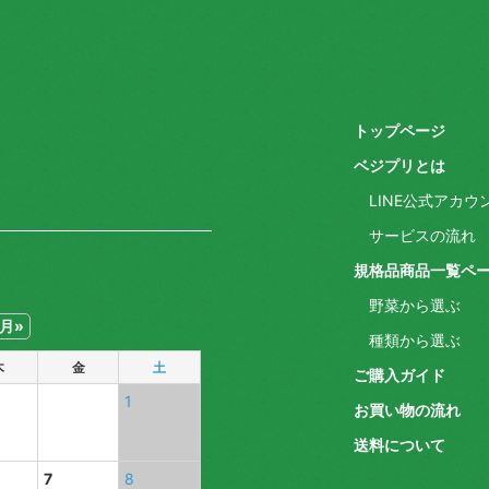
トップページ
ベジプリとは
LINE公式アカ
サービスの流れ
規格品商品一覧ペ
野菜から選ぶ
月»
種類から選ぶ
木
金
土
ご購入ガイド
1
お買い物の流れ
送料について
7
8