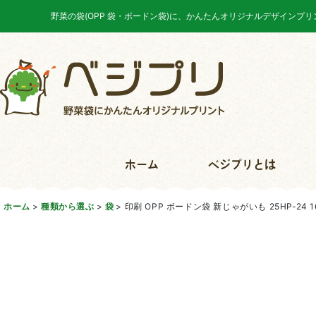
野菜の袋(OPP 袋・ボードン袋)に、かんたんオリジナルデザインプ
ホーム
ベジプリとは
ホーム
>
種類から選ぶ
>
袋
>
印刷 OPP ボードン袋 新じゃがいも 25HP-24 16