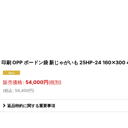
印刷 OPP ボードン袋 新じゃがいも 25HP-24 160✕300 
販売価格
:
54,000
円
(税別)
(
税込
:
59,400
円
)
返品特約に関する重要事項