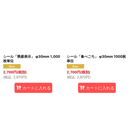
表示数
:
並び順
:
絞り込む
シール「県産表示」 φ30mm 1,000
シール「食べごろ」 φ30mm 1000枚
枚単位
単位
2,700
円
(税別)
2,700
円
(税別)
(
税込
:
2,970
円
)
(
税込
:
2,970
円
)
カートに入れる
カートに入れる