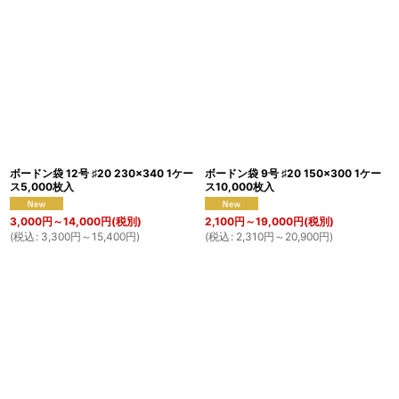
表示数
:
並び順
:
絞り込む
ボードン袋 12号 ♯20 230×340 1ケー
ボードン袋 9号 ♯20 150×300 1ケー
ス5,000枚入
ス10,000枚入
3,000
円
～14,000
円
(税別)
2,100
円
～19,000
円
(税別)
(
税込
:
3,300
円
～15,400
円
)
(
税込
:
2,310
円
～20,900
円
)