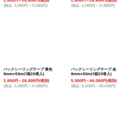
2,800
円
～28,800
円
(税別)
2,800
円
～28,800
円
(税別)
(
税込
:
3,080
円
～31,680
円
)
(
税込
:
3,080
円
～31,680
円
)
バックシーリングテープ 黄色
バックシーリングテープ 金
9mm×50m(1箱20巻入)
9mm×50m(1箱20巻入)
2,800
円
～28,800
円
(税別)
5,000
円
～44,000
円
(税別)
(
税込
:
3,080
円
～31,680
円
)
(
税込
:
5,500
円
～48,400
円
)