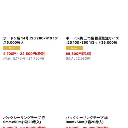
ボードン袋 14号 ♯20 280×410 1ケー
ボードン袋 三つ葉 推奨別注サイズ
ス5,000枚入
♯20 100×350 1ロット39,000枚
4,700
円
～22,500
円
(税別)
66,300
円
(税別)
(
税込
:
5,170
円
～24,750
円
)
(
税込
:
72,930
円
)
バックシーリングテープ 赤
バックシーリングテープ 緑
9mm×50m(1箱20巻入)
9mm×50m(1箱20巻入)