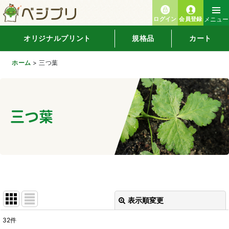
ログイン
会員登録
メニュー
オリジナルプリント
規格品
カート
ホーム
>
三つ葉
三つ葉
表示順変更
閉じる
32
件