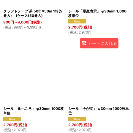
クラフトテープ 茶 50巾×50m 1箱(5
シール「県産表示」 φ30mm 1,000
巻入) 1ケース(50巻入)
枚単位
900
円
～9,000
円
(税別)
(
税込
:
990
円
～9,990
円
)
2,700
円
(税別)
(
税込
:
2,970
円
)
カートに入れる
シール「食べごろ」 φ30mm 1000枚
シール「今が旬」 φ30mm 1000枚単
単位
位
2,700
円
(税別)
2,700
円
(税別)
(
税込
:
2,970
円
)
(
税込
:
2,970
円
)